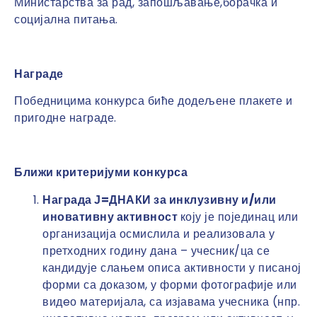
Министарства за рад, запошљавање,борачка и
социјална питања.
Наград
е
Победницима конкурса биће додељене плакете и
пригодне награде.
Ближи критеријуми конкурса
Награда Ј=ДНАКИ за инклузивну и/или
иновативну активност
коју је појединац или
организација осмислила и реализовала у
претходних годину дана – учесник/ца се
кандидује слањем описа активности у писаној
форми са доказом, у форми фотографије или
видeо материјала, са изјавама учесника (нпр.