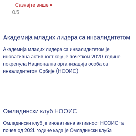
Сазнајте више »
Aкадемија младих лидера са инвалидитетом
Академија младих лидера са инвалидитетом је
иновативна активност коју је почетком 2020. године
покренула Национална организација особа са
инвалидитетом Србије (НООИС)
Омладински клуб НООИС
Омладински клуб је иновативна активност НООИС-а
почев од 2021. године када је Омладински клуба