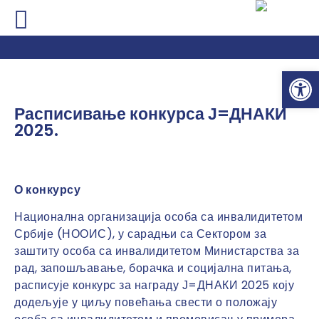
Почетна
»
Расписивање конкурса Ј=ДНАКИ 2025.
Почетна
»
Расписивање конкурса Ј=ДНАКИ 2025.
Op
Расписивање конкурса Ј=ДНАКИ
2025.
О конкурсу
Национална организација особа са инвалидитетом
Србије (НООИС), у сарадњи са Сектором за
заштиту особа са инвалидитетом Министарства за
рад, запошљавање, борачка и социјална питања,
расписује конкурс за награду Ј=ДНАКИ 2025 коју
додељује у циљу повећања свести о положају