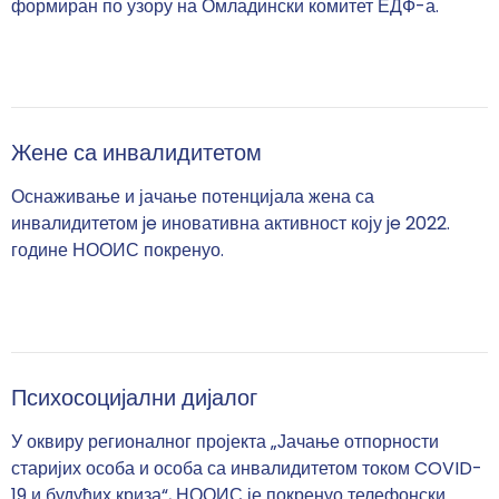
формиран по узору на Омладински комитет ЕДФ-а.
Жене са инвалидитетом
Оснаживање и јачање потенцијала жена са
инвалидитетом je иновативна активност коју je 2022.
године НООИС покренуо.
Психосоцијални дијалог
У оквиру регионалног пројекта „Јачање отпорности
старијих особа и особа са инвалидитетом током COVID-
19 и будућих криза“, НООИС је покренуо телефонски