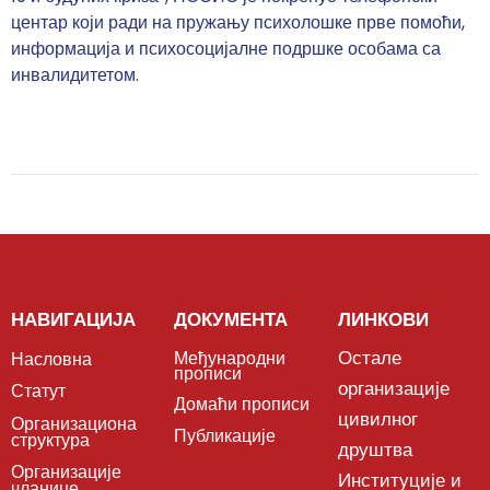
центар који ради на пружању психолошке прве помоћи,
информација и психосоцијалне подршке особама са
инвалидитетом.
НАВИГАЦИЈА
ДОКУМЕНТА
ЛИНКОВИ
Остале
Међународни
Насловна
прописи
организације
Статут
Домаћи прописи
цивилног
Организациона
Публикације
структура
друштва
Организације
Институције и
чланице