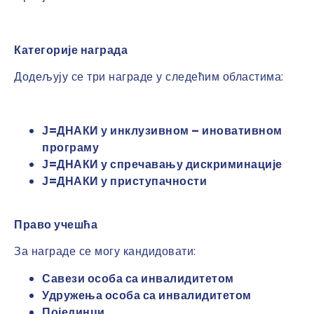
Категорије награда
Додељују се три награде у следећим областима:
Ј=ДНАКИ у инклузивном – иновативном
програму
Ј=ДНАКИ у спречавању дискриминације
Ј=ДНАКИ у приступачности
Право учешћа
За награде се могу кандидовати:
С
авези особа са инвалидитетом
У
дружења особа са инвалидитетом
П
ојединци