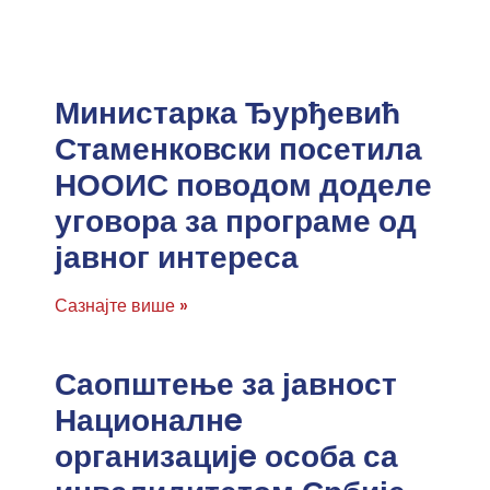
Министарка Ђурђевић
Стаменковски посетила
НООИС поводом доделе
уговора за програме од
јавног интереса
Сазнајте више »
Саопштење за јавност
Националнe
организацијe особа са