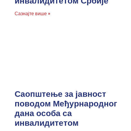
инвалидитетом Србије
Сазнајте више »
Саопштење за јавност
поводом Међурнародног
дана особа са
инвалидитетом