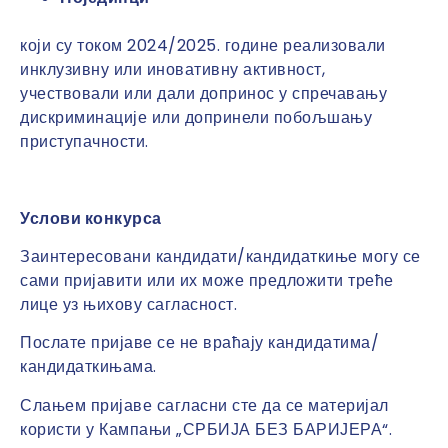
који су током 2024/2025. године реализовали
инклузивну или иновативну активност,
учествовали или дали допринос у спречавању
дискриминације или допринели побољшању
приступачности.
Услови
конкурса
Заинтересовани кандидати/кандидаткиње могу се
сами пријавити или их може предложити треће
лице уз њихову сагласност.
Послате пријаве се не враћају кандидатима/
кандидаткињама.
Слањем пријаве сагласни сте да се материјал
користи у Кампањи „СРБИЈА БЕЗ БАРИЈЕРА“.