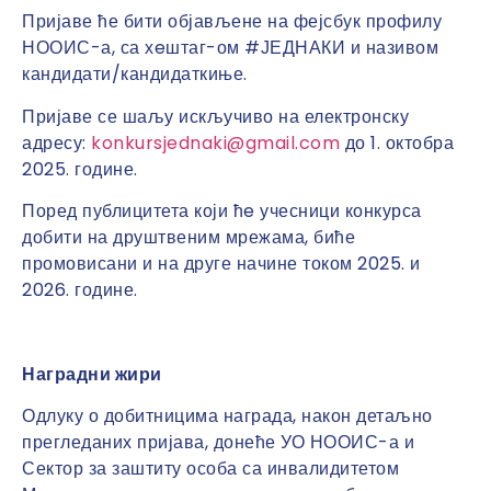
Пријаве ће бити објављене на фејсбук профилу
НООИС-а, са хeштаг-ом #ЈЕДНАКИ и називом
кандидати/кандидаткиње.
Пријаве се шаљу искључиво на електронску
адресу:
konkursjednaki@gmail.com
до 1. октобра
2025. године.
Поред публицитета који ћe учесници конкурса
добити на друштвеним мрежама, биће
промовисани и на друге начине током 2025. и
2026. године.
Наградни жири
Одлуку о добитницима награда, након детаљно
прегледаних пријава, донеће УО НООИС-а и
Сектор за заштиту особа са инвалидитетом