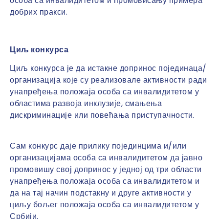
особа са инвалидитетом и промовисању примера
добрих пракси.
Циљ конкурса
Циљ конкурса је да истакне допринос појединаца/
организација које су реализовале активности ради
унапређења положаја особа са инвалидитетом у
областима развоја инклузије, смањења
дискриминације или повећања приступачности.
Сам конкурс даје прилику појединцима и/или
организацијама особа са инвалидитетом да јавно
промовишу свој допринос у једној од три области
унапређења положаја особа са инвалидитетом и
да на тај начин подстакну и друге активности у
циљу бољег положаја особа са инвалидитетом у
Србији.