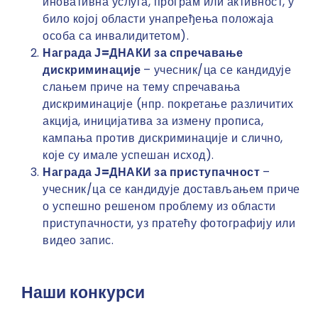
иновативна услуга, програм или активност, у
било којој области унапређења положаја
особа са инвалидитетом).
Награда Ј=ДНАКИ за спречавање
дискриминације
– учесник/ца се кандидује
слањем приче на тему спречавања
дискриминације (нпр. покретање различитих
акција, иницијатива за измену прописа,
кампања против дискриминације и слично,
које су имале успешан исход).
Награда Ј=ДНАКИ за приступачност
–
учесник/ца се кандидује достављањем приче
о успешно решеном проблему из области
приступачности, уз пратећу фотографију или
видео запис.
Наши конкурси