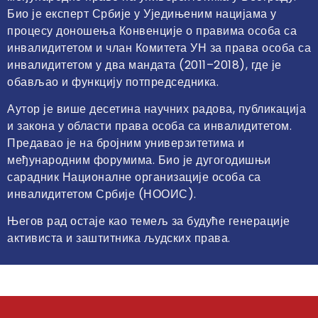
Био је експерт Србије у Уједињеним нацијама у
процесу доношења Конвенције о правима особа са
инвалидитетом и члан Комитета УН за права особа са
инвалидитетом у два мандата (2011–2018), где је
обављао и функцију потпредседника.
Аутор је више десетина научних радова, публикација
и закона у области права особа са инвалидитетом.
Предавао је на бројним универзитетима и
међународним форумима. Био је дугогодишњи
сарадник Националне организације особа са
инвалидитетом Србије (НООИС).
Његов рад остаје као темељ за будуће генерације
активиста и заштитника људских права.