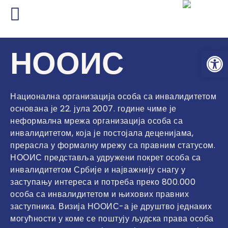
НООИС
Op
Национална организација особа са инвалидитетом
основана је 22. јула 2007. године чиме је
неформална мрежа организација особа са
инвалидитетом, која је постојала деценијама,
прерасла у формалну мрежу са правним статусом.
НООИС представља удружени покрет особа са
инвалидитетом Србије и најважнију снагу у
заступању интереса и потреба преко 800.000
особа са инвалидитетом и њихових правних
заступника. Визија НООИС-а је друштво једнаких
могућности у коме се поштују људска права особа