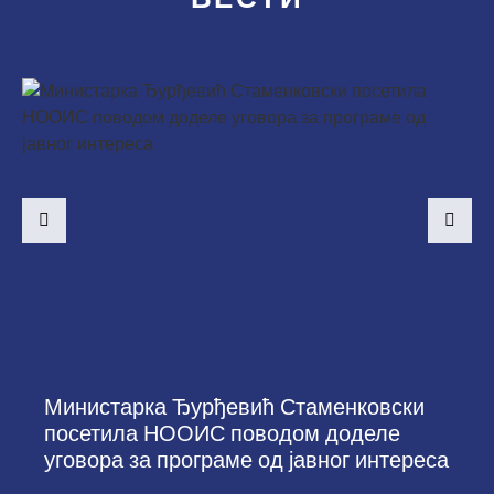
Министарка Ђурђевић Стаменковски
посетила НООИС поводом доделе
уговора за програме од јавног интереса