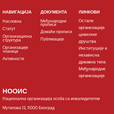
НАВИГАЦИЈА
ДОКУМЕНТА
ЛИНКОВИ
Остале
Међународни
Насловна
прописи
организације
Статут
Домаћи прописи
цивилног
Организациона
Публикације
структура
друштва
Организације
Институције и
чланице
независна
Активности
државна тела
Међународне
организације
НООИС
Национална организација особа са инвалидитетом
Мутапова 12, 11000 Београд