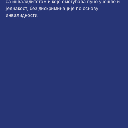
са инвалидитетом и које омогућава пуно учешће и
једнакост, без дискриминације по основу
инвалидности.