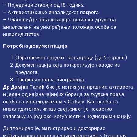
– Појединци старији од 18 година
– Активисти/киње инвалидског покрета
– Чланови/це организација цивилног друштва
ангажовани на унапређењу положаја особа са
инвалидитетом
Потребна документација:
Образложен предлог за награду (до 2 стране)
Документација која поткрепљује наводе из
предлога
Професионална биографија
Др Дамјан Татић
био је истакнути правник, активиста
и један од најзначајнијих бораца за људска права
особа са инвалидитетом у Србији. Као особа са
инвалидитетом, читав свој живот је посветио
залагању за једнаке могућности и недискриминацију.
Дипломирао је, магистрирао и докторирао
међународно право на универзитетима у Београду.