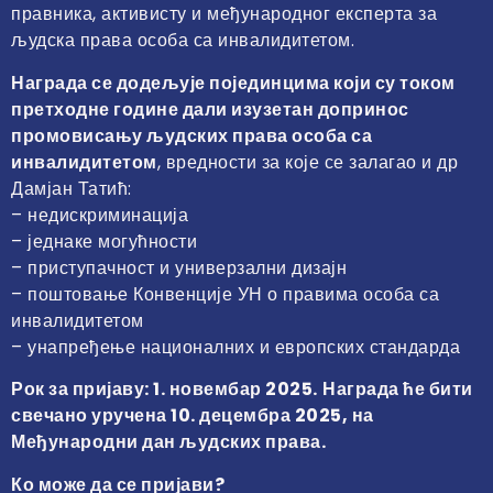
правника, активисту и међународног експерта за
људска права особа са инвалидитетом.
Награда се додељује појединцима који су током
претходне године дали изузетан допринос
промовисању људских права особа са
инвалидитетом
, вредности за које се залагао и др
Дамјан Татић:
– недискриминација
– једнаке могућности
– приступачност и универзални дизајн
– поштовање Конвенције УН о правима особа са
инвалидитетом
– унапређење националних и европских стандарда
Рок за пријаву: 1. новембар 2025.
Награда ће бити
свечано уручена 10. децембра 2025, на
Међународни дан људских права.
Ко може да се пријави?