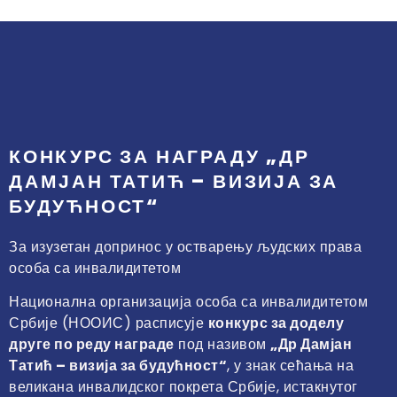
КОНКУРС ЗА НАГРАДУ „ДР
ДАМЈАН ТАТИЋ – ВИЗИЈА ЗА
БУДУЋНОСТ“
За изузетан допринос у остварењу људских права
особа са инвалидитетом
Национална организација особа са инвалидитетом
Србије (НООИС) расписује
конкурс за доделу
друге по реду награде
под називом
„Др Дамјан
Татић – визија за будућност“
, у знак сећања на
великана инвалидског покрета Србије, истакнутог