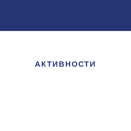
АКТИВНОСТИ
Академија младих лидера са инвалидитетом
Академија младих лидера са инвалидитетом је иновативна активност
коју је почетком 2020. године покренула Национална организација