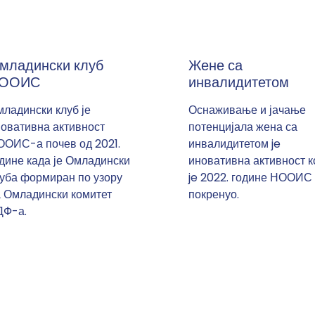
младински клуб
Жене са
ООИС
инвалидитетом
ладински клуб је
Оснаживање и јачање
овативна активност
потенцијала жена са
ООИС-а почев од 2021.
инвалидитетом je
дине када је Омладински
иновативна активност к
уба формиран по узору
je 2022. године НООИС
 Омладински комитет
покренуо.
ДФ-а.