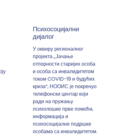
Психосоцијални
дијалог
У оквиру регионалног
пројекта „Јачање
отпорности старијих особа
оју
и особа са инвалидитетом
током COVID-19 и будућих
криза“, НООИС је покренуо
телефонски центар који
ради на пружању
психолошке прве помоћи,
информација и
психосоцијалне подршке
особама са инвалидитетом.