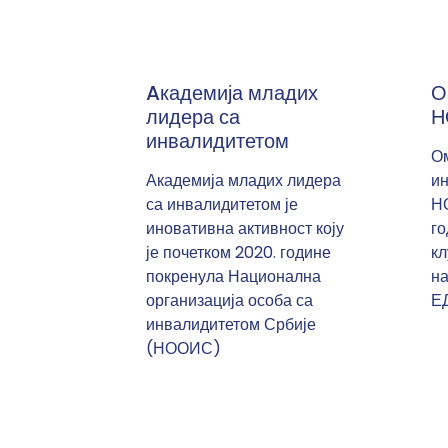
Aкадемија младих
О
лидера са
Н
инвалидитетом
Ом
Академија младих лидера
ин
са инвалидитетом је
Н
иновативна активност коју
го
је почетком 2020. године
кл
покренула Национална
на
организација особа са
Е
инвалидитетом Србије
(НООИС)